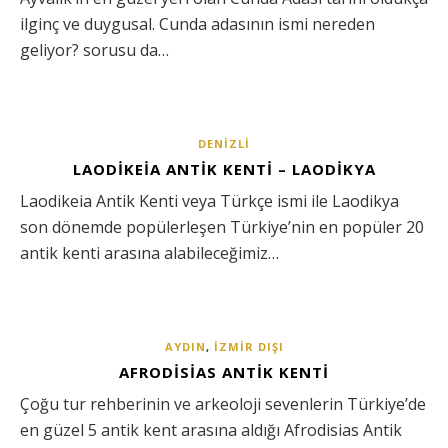
ilginç ve duygusal. Cunda adasının ismi nereden
geliyor? sorusu da…
DENIZLI
LAODIKEIA ANTIK KENTI – LAODIKYA
Laodikeia Antik Kenti veya Türkçe ismi ile Laodikya
son dönemde popülerleşen Türkiye’nin en popüler 20
antik kenti arasına alabileceğimiz…
AYDIN
,
İZMIR DIŞI
AFRODISIAS ANTIK KENTI
Çoğu tur rehberinin ve arkeoloji sevenlerin Türkiye’de
en güzel 5 antik kent arasına aldığı Afrodisias Antik