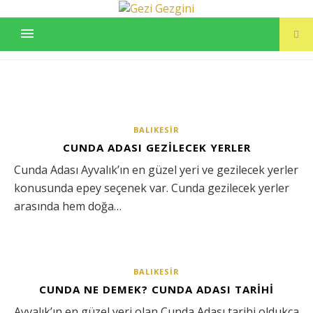
İZMIR ÇEVRESI
BALIKESIR
CUNDA ADASI GEZILECEK YERLER
Cunda Adası Ayvalık’ın en güzel yeri ve gezilecek yerler
konusunda epey seçenek var. Cunda gezilecek yerler
arasında hem doğa…
BALIKESIR
CUNDA NE DEMEK? CUNDA ADASI TARIHI
Ayvalık’ın en güzel yeri olan Cunda Adası tarihi oldukça