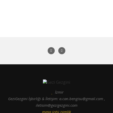
İzmir
GeziGezgini İşbirliği & İletişim: a.can.bengisu@gmail.com ,
iletisim@gezigezgini.com
masa üstü isimlik