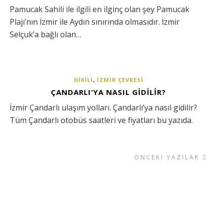
Pamucak Sahili ile ilgili en ilginç olan şey Pamucak
Plajı’nın İzmir ile Aydın sınırında olmasıdır. İzmir
Selçuk’a bağlı olan…
DIKILI
,
İZMIR ÇEVRESI
ÇANDARLI’YA NASIL GIDILIR?
İzmir Çandarlı ulaşım yolları. Çandarlı’ya nasıl gidilir?
Tüm Çandarlı otobüs saatleri ve fiyatları bu yazıda.
ÖNCEKI YAZILAR