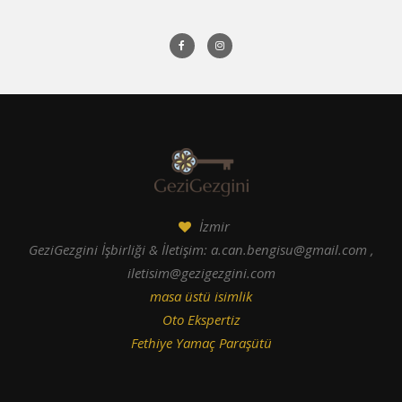
İzmir
GeziGezgini İşbirliği & İletişim: a.can.bengisu@gmail.com ,
iletisim@gezigezgini.com
masa üstü isimlik
Oto Ekspertiz
Fethiye Yamaç Paraşütü