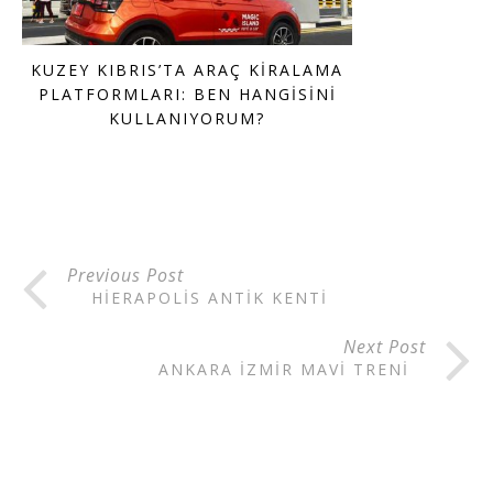
KUZEY KIBRIS’TA ARAÇ KIRALAMA
PLATFORMLARI: BEN HANGISINI
KULLANIYORUM?
Previous Post
HIERAPOLIS ANTIK KENTI
Next Post
ANKARA İZMIR MAVI TRENI